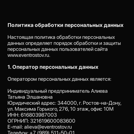
Настоящая политика обработки персональных
данных определяет порядок обработки и защиты
К
персональных данных пользователей сайта
www.eventrostov.ru.
1. Оператор персональных данных
Оператором персональных данных является:
Индивидуальный предприниматель Алиева
Татьяна Элшановна
Юридический адрес: 344000, г. Ростов-на-Дону,
ул. Максима Горького, 276, 10 этаж, офис 10М
ИНН: 616803987003
ОГРНИП: 321619600083600
E-mail: alieva@eventrostov.ru
Телефон: +7 (989) 511-50-01
2. Персональные данные пользователей
Оператор может обрабатывать следующие
персональные данные пользователей:
— имя
— номер телефона
— адрес электронной почты
— информация о мероприятии (дата, формат,
количество гостей)