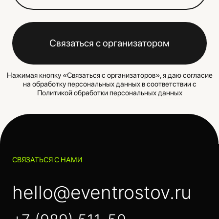
ИП Алиева Т.Э.
Все права
ИНН 616803987003
защищены | 2026