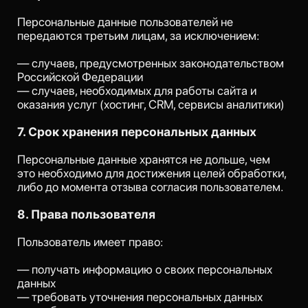
обратиться по адресу:
alieva@eventrostov.ru
9. Заключительные положения
Оператор вправе вносить изменения в настоящую
Политику обработки персональных данных.
Актуальная версия документа всегда доступна на
сайте www.eventrostov.ru.
С
О
З
Д
А
Д
И
М
Л
У
Ч
Ш
Е
Е
С
О
Б
Ы
Т
И
Е
?