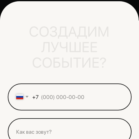
СВЯЗАТЬСЯ С НАМИ
hello@eventrostov.ru
+7 (989) 511-50-
01
ПОДПИШИСЬ!
НАВИГАЦИЯ
И
н
с
т
а
г
р
а
м
О
н
а
с
И
н
с
т
а
г
р
а
м
О
н
а
с
В
к
о
н
т
а
к
т
е
У
с
л
у
г
и
В
к
о
н
т
а
к
т
е
У
с
л
у
г
и
П
р
о
е
к
т
ы
П
р
о
е
к
т
ы
О
т
з
ы
в
ы
О
т
з
ы
в
ы
К
о
н
т
а
к
т
ы
К
о
н
т
а
к
т
ы
г. Ростов-на-Дону,
ул. Горького, 276